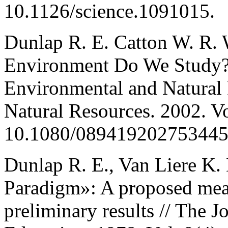
10.1126/science.1091015.
Dunlap R. E. Catton W. R. 
Environment Do We Study?
Environmental and Natural 
Natural Resources. 2002. V
10.1080/089419202753445
Dunlap R. E., Van Liere K
Paradigm»: A proposed mea
preliminary results // The 