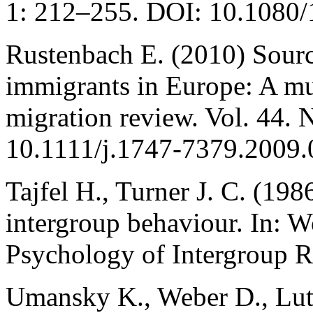
1: 212–255. DOI: 10.1080
Rustenbach E. (2010) Source
immigrants in Europe: A mult
migration review. Vol. 44.
10.1111/j.1747-7379.2009.
Tajfel H., Turner J. C. (198
intergroup behaviour. In: W
Psychology of Intergroup R
Umansky K., Weber D., Lutz