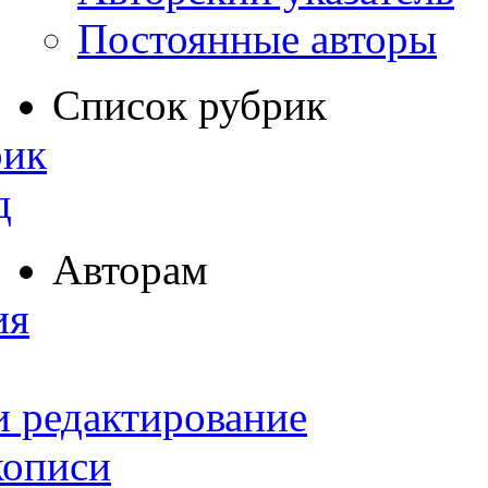
Постоянные авторы
Список рубрик
рик
д
Авторам
ия
и редактирование
кописи