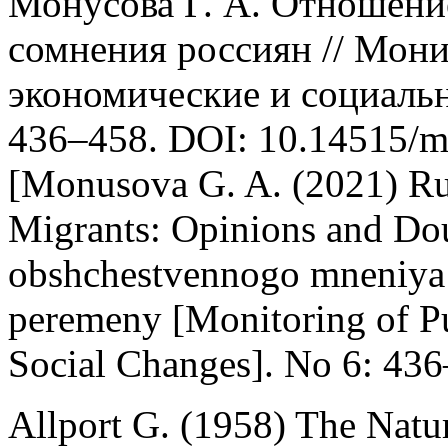
Монусова Г. А. Отношени
сомнения россиян // Мон
экономические и социальн
436–458. DOI: 10.14515/mo
[Monusova G. A. (2021) Rus
Migrants: Opinions and Do
obshchestvennogo mneniya:
peremeny [Monitoring of P
Social Changes]. No 6: 436
Allport G. (1958) The Natur