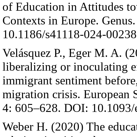
of Education in Attitudes t
Contexts in Europe. Genus.
10.1186/s41118-024-00238
Velásquez P., Eger M. A. (
liberalizing or inoculating e
immigrant sentiment before,
migration crisis. European 
4: 605–628. DOI: 10.1093/e
Weber H. (2020) The educat