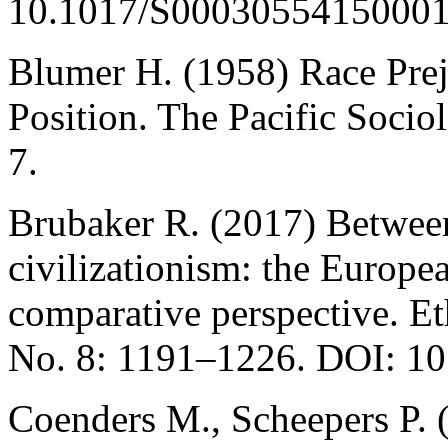
10.1017/S00030554150001
Blumer H. (1958) Race Prej
Position. The Pacific Socio
7.
Brubaker R. (2017) Betwee
civilizationism: the Europe
comparative perspective. Et
No. 8: 1191–1226. DOI: 1
Coenders M., Scheepers P. 