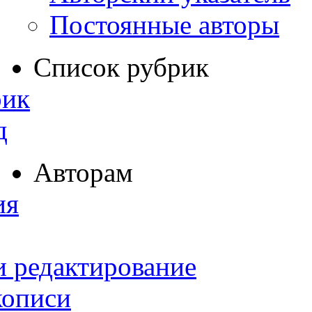
Постоянные авторы
Список рубрик
рик
д
Авторам
ия
и редактирование
кописи