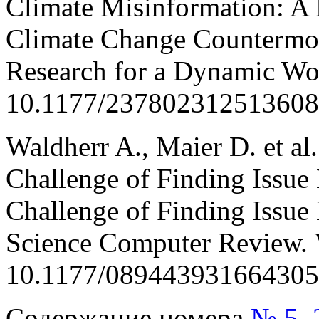
Climate Misinformation: A 
Climate Change Countermov
Research for a Dynamic Wor
10.1177/237802312513608
Waldherr A., Maier D. et al
Challenge of Finding Issue
Challenge of Finding Issue
Science Computer Review. 
10.1177/089443931664305
Содержание номера
№ 5, 