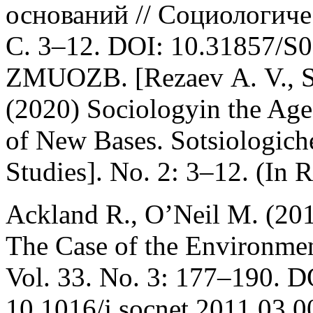
оснований // Социологиче
С. 3–12. DOI: 10.31857/
ZMUOZB. [Rezaev А. V., St
(2020) Sociologyin the Age o
of New Bases. Sotsiologiche
Studies]. No. 2: 3–12. (In R
Ackland R., O’Neil M. (2011
The Case of the Environme
Vol. 33. No. 3: 177–190. D
10.1016/j.socnet.2011.03.0