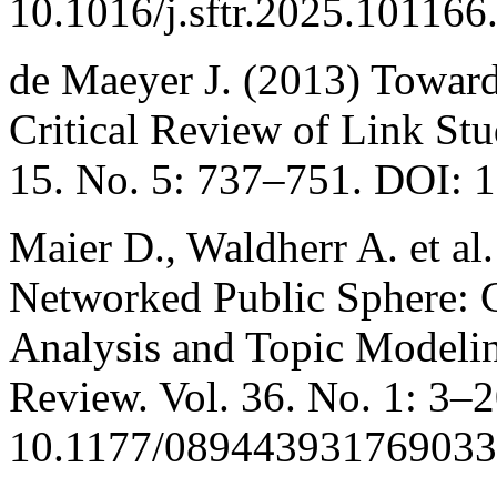
10.1016/j.sftr.2025.101166
de Maeyer J. (2013) Toward
Critical Review of Link St
15. No. 5: 737–751. DOI:
Maier D., Waldherr A. et al.
Networked Public Sphere:
Analysis and Topic Modeli
Review. Vol. 36. No. 1: 3–
10.1177/089443931769033