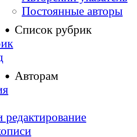
Постоянные авторы
Список рубрик
рик
д
Авторам
ия
и редактирование
кописи