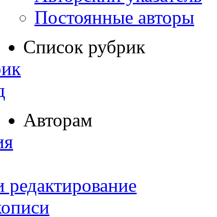
Постоянные авторы
Список рубрик
рик
д
Авторам
ия
и редактирование
кописи