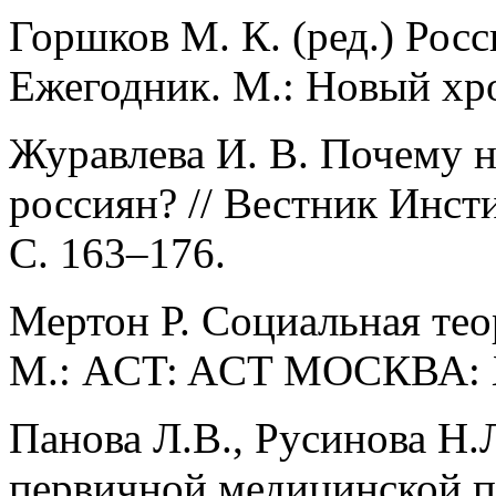
Горшков М. К. (ред.) Рос
Ежегодник. М.: Новый хр
Журавлева И. В. Почему н
россиян? // Вестник Инст
C. 163–176.
Мертон Р. Социальная тео
М.: ACT: ACT МОСКВА: 
Панова Л.В., Русинова Н.Л
первичной медицинской п