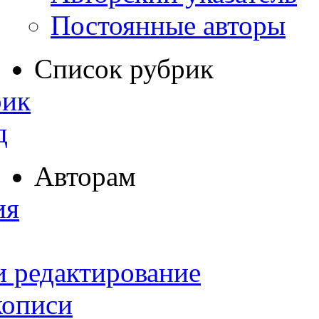
Постоянные авторы
Список рубрик
рик
д
Авторам
ия
и редактирование
кописи