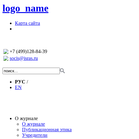
logo_name
Карта сайта
+7 (499)128-84-39
socis@isras.ru
РУС
/
EN
О журнале
О журнале
Публикационная этика
Учредители