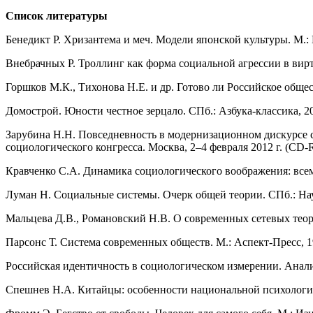
Список литературы
Бенедикт Р. Хризантема и меч. Модели японской культуры. М.: 
Внебрачных Р. Троллинг как форма социальной агрессии в вирт
Горшков М.К., Тихонова Н.Е. и др. Готово ли Российское обще
Домострой. Юности честное зерцало. СПб.: Азбука-классика, 2
Зарубина Н.Н. Повседневность в модернизационном дискурсе с
социологического конгресса. Москва, 2–4 февраля 2012 г. (CD
Кравченко С.А. Динамика социологического воображения: все
Луман Н. Социальные системы. Очерк общей теории. СПб.: Нау
Мальцева Д.В., Романовский Н.В. О современных сетевых теори
Парсонс Т. Система современных обществ. М.: Аспект-Пресс, 1
Российская идентичность в социологическом измерении. Анали
Спешнев Н.А. Китайцы: особенности национальной психологи