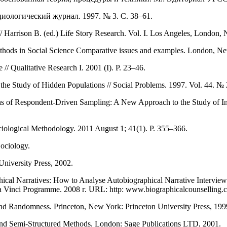
иологический журнал. 1997. № 3. С. 38–61.
 Harrison B. (ed.) Life Story Research. Vol. I. Los Angeles, London,
ethods in Social Science Comparative issues and examples. London, N
// Qualitative Research I. 2001 (I). P. 23–46.
 Study of Hidden Populations // Social Problems. 1997. Vol. 44. № 
ns of Respondent-Driven Sampling: A New Approach to the Study of In
iological Methodology. 2011 August 1; 41(1). P. 355–366.
Sociology.
niversity Press, 2002.
ical Narratives: How to Analyse Autobiographical Narrative Interviews
da Vinci Programme. 2008 г. URL: http: www.biographicalcounselling
d Randomness. Princeton, New York: Princeton University Press, 199
 and Semi-Structured Methods. London: Sage Publications LTD, 2001.