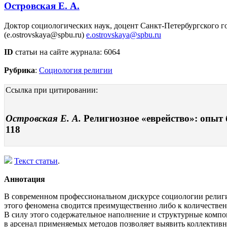
Островская Е. А.
Доктор социологических наук, доцент Санкт-Петербургского г
(e.ostrovskaya@spbu.ru)
e.ostrovskaya@spbu.ru
ID
статьи на сайте журнала: 6064
Рубрика
:
Социология религии
Ссылка при цитировании:
Островская Е. А.
Религиозное «еврейство»: опыт 
118
Текст статьи
.
Аннотация
В современном профессиональном дискурсе социологии религии
этого феномена сводится преимущественно либо к количестве
В силу этого содержательное наполнение и структурные комп
в арсенал применяемых методов позволяет выявить коллектив