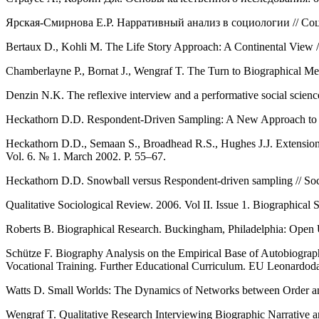
Ярская-Смирнова Е.Р. Нарративный анализ в социологии // Соц
Bertaux D., Kohli M. The Life Story Approach: A Continental View //
Chamberlayne P., Bornat J., Wengraf T. The Turn to Biographical M
Denzin N.K. The reflexive interview and a performative social science 
Heckathorn D.D. Respondent-Driven Sampling: A New Approach to the
Heckathorn D.D., Semaan S., Broadhead R.S., Hughes J.J. Extensio
Vol. 6. № 1. March 2002. P. 55–67.
Heckathorn D.D. Snowball versus Respondent-driven sampling // Soc
Qualitative Sociological Review. 2006. Vol II. Issue 1. Biographical 
Roberts B. Biographical Research. Buckingham, Philadelphia: Open U
Schütze F. Biography Analysis on the Empirical Base of Autobiograph
Vocational Training. Further Educational Curriculum. EU Leonardo
Watts D. Small Worlds: The Dynamics of Networks between Order an
Wengraf T. Qualitative Research Interviewing Biographic Narrative