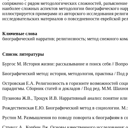
сопряжено с рядом методологических сложностей, разъяснение
наиболее сложных аспектов методологии биографического нарр
иллюстрируется примерами из авторского исследования религи
исследовательских материалов о повседневности еврейской ре
Ключевые слова
биографический нарратив; религиозность; метод снежного ком
Список литературы
Бургос М. История жизни: рассказывание и поиск себя // Вопрос
Биографический метод: история, методология, практика / Под
Островская Е.А. Религиозность в горизонте возможностей соц
парадигмы. Сборник статей и докладов / Под ред. М.М. Шахнов
Пузанова Ж.В., Троцук И.В. Нарративный анализ: понятие или м
Рождественская Е.Ю. Биографический метод в социологии. М.
Рустин М. Размышления по поводу поворота к биографиям в соц
Страусс А., Корбин Дж. Основы качественного исследования: 