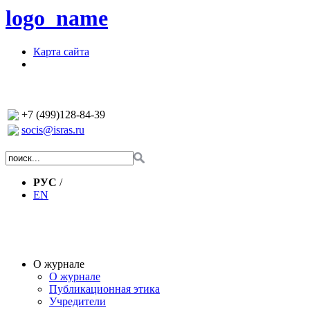
logo_name
Карта сайта
+7 (499)128-84-39
socis@isras.ru
РУС
/
EN
О журнале
О журнале
Публикационная этика
Учредители