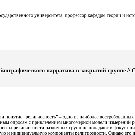
осударственного университета, профессор кафедры теории и ист
биографического нарратива в закрытой группе // С
 понятие “религиозность” – одно из наиболее востребованных 
нным опросам с привлечением многомерной модели измерений ре
оненты религиозности различных групп не попадают в фокус вн
ную и индивидуальную компоненты религиозности. Однако его и