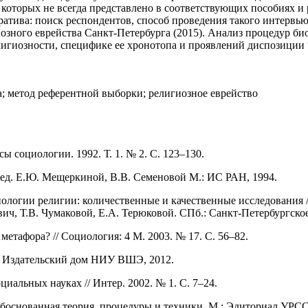
 которых не всегда представлено в соответствующих пособиях и
атива: поиск респондентов, способ проведения такого интервь
озного еврейства Санкт-Петербурга (2015). Анализ процедур би
лигиозности, специфике ее хронотопа и проявлений диспозиции 
а; метод референтной выборки; религиозное еврейство
ы социологии. 1992. Т. 1. № 2. С. 123–130.
 ред. Е.Ю. Мещеркиной, В.В. Семеновой М.: ИС РАН, 1994.
иологии религии: количественные и качественные исследования 
ич, Т.В. Чумаковой, Е.А. Терюковой. СПб.: Санкт-Петербургское
етафора? // Социология: 4 М. 2003. № 17. С. 56–82.
: Издательский дом НИУ ВШЭ, 2012.
иальных науках // Интер. 2002. № 1. С. 7–24.
обоснованная теория, процедуры и техники. М.: Эдиториал УРСС