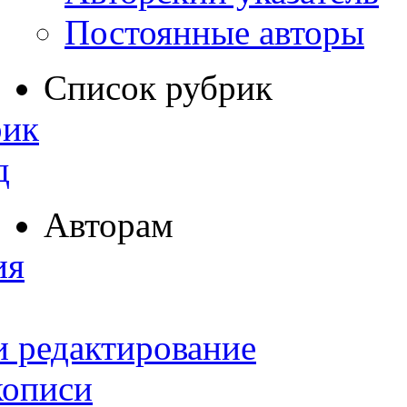
Постоянные авторы
Список рубрик
рик
д
Авторам
ия
и редактирование
кописи