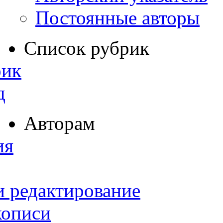
Постоянные авторы
Список рубрик
рик
д
Авторам
ия
и редактирование
кописи