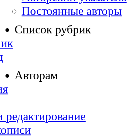
Постоянные авторы
Список рубрик
рик
д
Авторам
ия
и редактирование
кописи