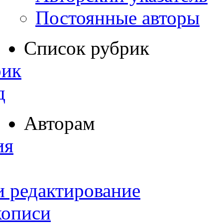
Постоянные авторы
Список рубрик
рик
д
Авторам
ия
и редактирование
кописи