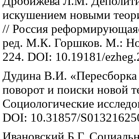
Дробижева Л.М. Деполити
искушением новыми теори
// Россия реформирующаяс
ред. М.К. Горшков. М.: Н
224. DOI: 10.19181/ezheg.
Дудина В.И. «Пересборка
поворот и поиски новой т
Социологические исследов
DOI: 10.31857/S01321625
Ивановский Б.Г. Социаль