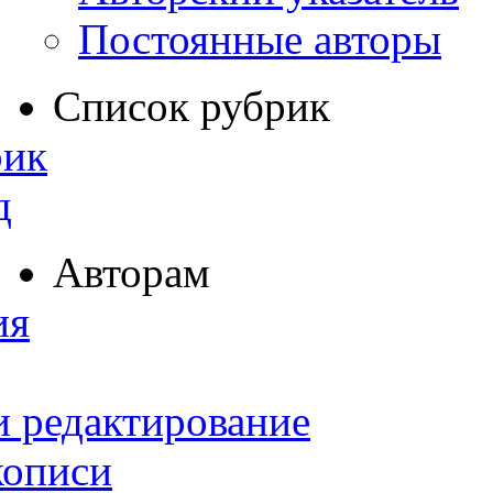
Постоянные авторы
Список рубрик
рик
д
Авторам
ия
и редактирование
кописи