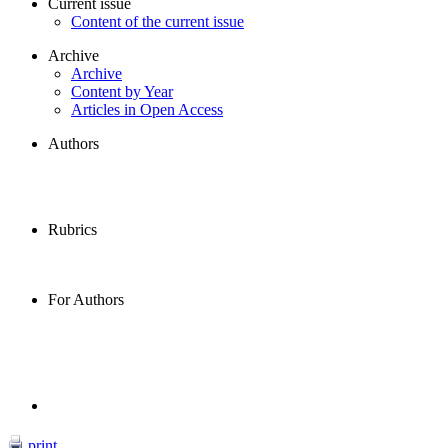
Current issue
Content of the current issue
Archive
Archive
Content by Year
Articles in Open Access
Authors
Rubrics
For Authors
print