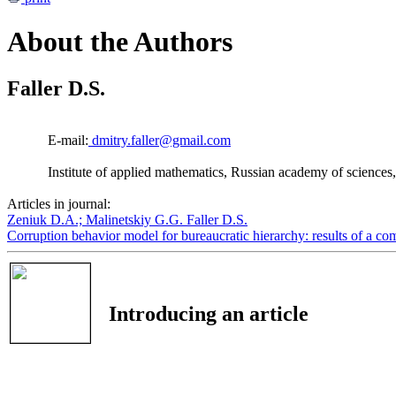
About the Authors
Faller D.S.
E-mail:
dmitry.faller@gmail.com
Institute of applied mathematics, Russian academy of science
Articles in journal:
Zeniuk D.А.;
Мalinetskiy G.G.
Faller D.S.
Corruption behavior model for bureaucratic hierarchy: results of a c
Introducing an article