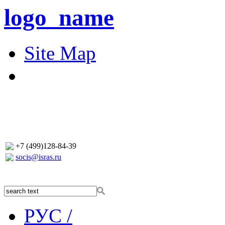
logo_name
Site Map
+7 (499)128-84-39
socis@isras.ru
РУС /