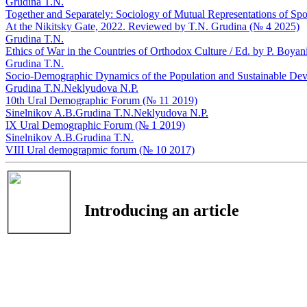
Grudina T.N.
Together and Separately: Sociology of Mutual Representations of Spo
At the Nikitsky Gate, 2022. Reviewed by T.N. Grudina (№ 4 2025)
Grudina T.N.
Ethics of War in the Countries of Orthodox Culture / Ed. by P. Boya
Grudina T.N.
Socio-Demographic Dynamics of the Population and Sustainable De
Grudina T.N.
Neklyudova N.P.
10th Ural Demographic Forum (№ 11 2019)
Sinelnikov A.B.
Grudina T.N.
Neklyudova N.P.
IX Ural Demographic Forum (№ 1 2019)
Sinelnikov A.B.
Grudina T.N.
VIII Ural demograpmic forum (№ 10 2017)
Introducing an article