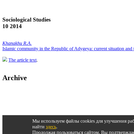
Sociological Studies
10 2014
Khanakhu R.А.
Islamic community in the Republic of Adygeya: current situation and
The article text
.
Archive
Архив журнала за 2014-2000 гг.
Мы используем файлы cookies для улучшения ра
найти
здесь
.
Продолжая пользоваться сайтом, Вы подтвержд
© SOCIS, 2015-2025