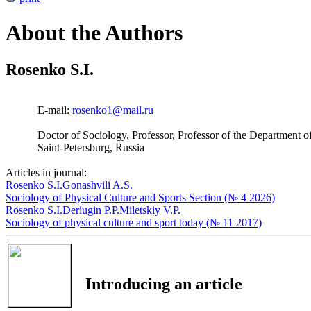
About the Authors
Rosenko S.I.
E-mail:
rosenko1@mail.ru
Doctor of Sociology, Professor, Professor of the Department o
Saint-Petersburg, Russia
Articles in journal:
Rosenko S.I.
Gonashvili A.S.
Sociology of Physical Culture and Sports Section (№ 4 2026)
Rosenko S.I.
Deriugin P.P.
Мiletskiy V.P.
Sociology of physical culture and sport today (№ 11 2017)
Introducing an article