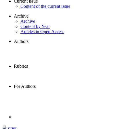
Current issue
Content of the current issue
Archive
Archive
Content by Year
Articles in Open Access
Authors
Rubrics
For Authors
print