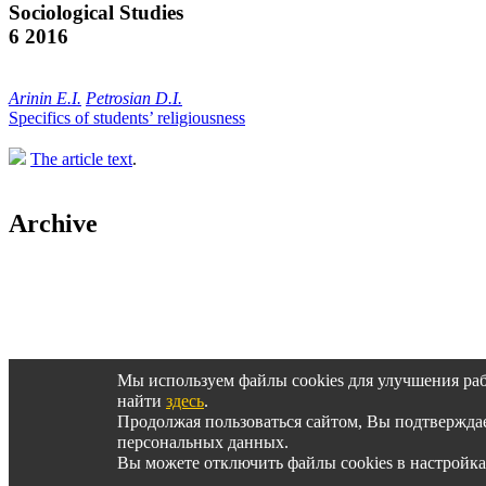
Sociological Studies
6 2016
Аrinin Е.I.
Petrosian D.I.
Specifics of students’ religiousness
The article text
.
Archive
Архив журнала за 2014-2000 гг.
Мы используем файлы cookies для улучшения ра
найти
здесь
.
Продолжая пользоваться сайтом, Вы подтвержд
© SOCIS, 2015-2025
персональных данных.
Вы можете отключить файлы cookies в настройка