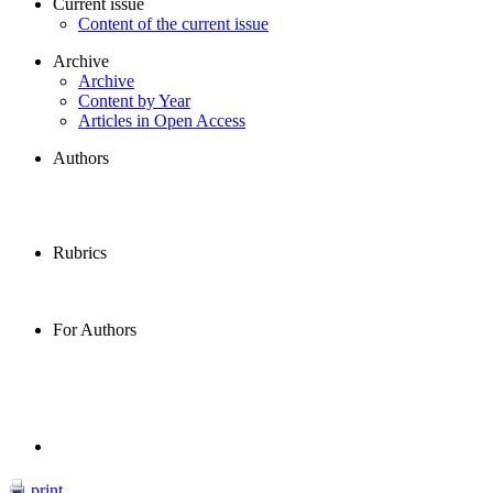
Current issue
Content of the current issue
Archive
Archive
Content by Year
Articles in Open Access
Authors
Rubrics
For Authors
print