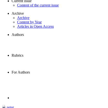
Current issue
Content of the current issue
Archive
Archive
Content by Year
Articles in Open Access
Authors
Rubrics
For Authors
print