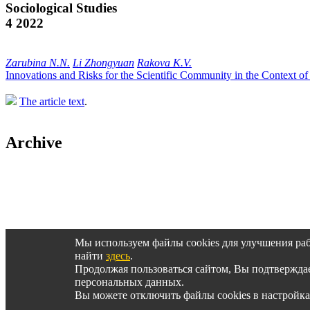
Sociological Studies
4 2022
Zarubina N.N.
Li Zhongyuan
Rakova K.V.
Innovations and Risks for the Scientific Community in the Context
The article text
.
Archive
Архив журнала за 2014-2000 гг.
Мы используем файлы cookies для улучшения ра
найти
здесь
.
Продолжая пользоваться сайтом, Вы подтвержд
© SOCIS, 2015-2025
персональных данных.
Вы можете отключить файлы cookies в настройка