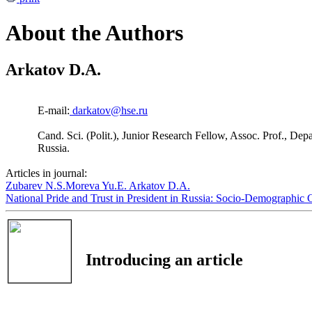
About the Authors
Arkatov D.A.
E-mail:
darkatov@hse.ru
Cand. Sci. (Polit.), Junior Research Fellow, Assoc. Prof., Dep
Russia.
Articles in journal:
Zubarev N.S.
Moreva Yu.E.
Arkatov D.A.
National Pride and Trust in President in Russia: Socio-Demographic 
Introducing an article