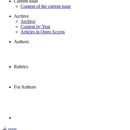
Current issue
Content of the current issue
Archive
Archive
Content by Year
Articles in Open Access
Authors
Rubrics
For Authors
print