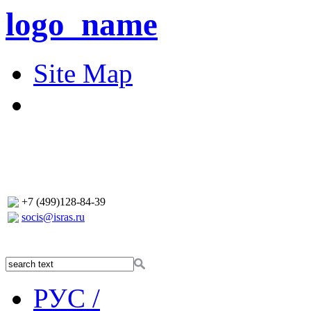
logo_name
Site Map
+7 (499)128-84-39
socis@isras.ru
РУС /