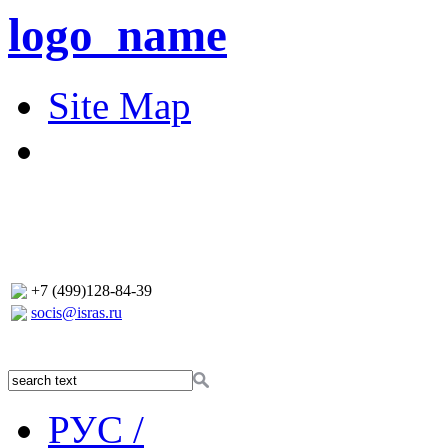
logo_name
Site Map
+7 (499)128-84-39
socis@isras.ru
РУС /