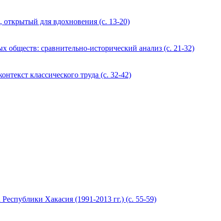
 открытый для вдохновения (с. 13-20)
 обществ: сравнительно-исторический анализ (с. 21-32)
текст классического труда (с. 32-42)
еспублики Хакасия (1991-2013 гг.) (с. 55-59)