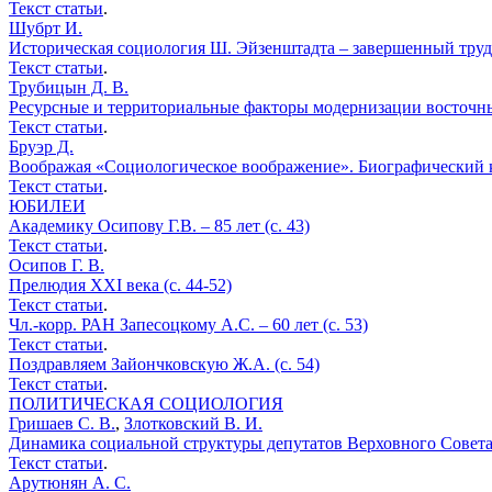
Текст статьи
.
Шубрт И.
Историческая социология Ш. Эйзенштадта – завершенный труд,
Текст статьи
.
Трубицын Д. В.
Ресурсные и территориальные факторы модернизации восточных
Текст статьи
.
Бруэр Д.
Воображая «Социологическое воображение». Биографический кон
Текст статьи
.
ЮБИЛЕИ
Академику Осипову Г.В. – 85 лет (с. 43)
Текст статьи
.
Осипов Г. В.
Прелюдия XXI века (с. 44-52)
Текст статьи
.
Чл.-корр. РАН Запесоцкому А.С. – 60 лет (с. 53)
Текст статьи
.
Поздравляем Зайончковскую Ж.А. (с. 54)
Текст статьи
.
ПОЛИТИЧЕСКАЯ СОЦИОЛОГИЯ
Гришаев С. В.
,
Злотковский В. И.
Динамика социальной структуры депутатов Верховного Совета Р
Текст статьи
.
Арутюнян А. С.