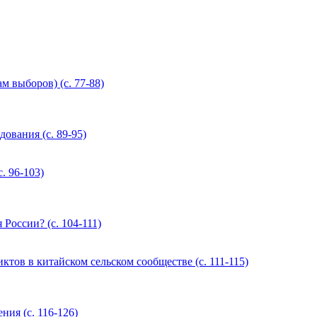
м выборов) (с. 77-88)
ования (с. 89-95)
. 96-103)
России? (с. 104-111)
тов в китайском сельском сообществе (с. 111-115)
ия (с. 116-126)