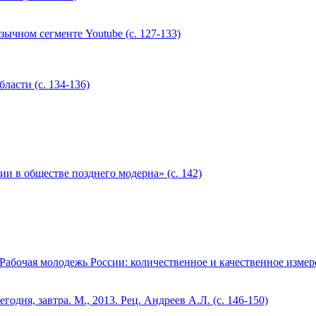
ычном сегменте Youtube (с. 127-133)
асти (с. 134-136)
и в обществе позднего модерна» (с. 142)
Рабочая молодежь России: количественное и качественное измерен
годня, завтра. М., 2013. Рец. Андреев А.Л. (с. 146-150)