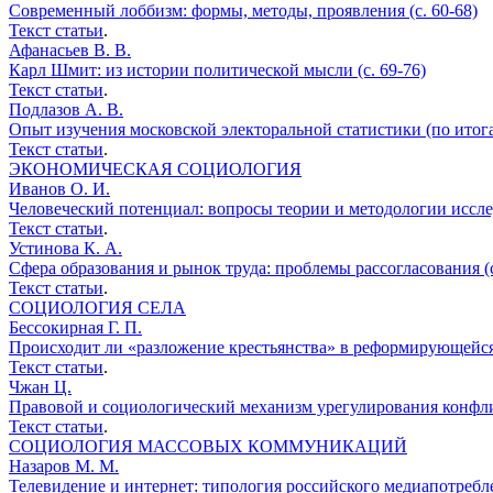
Современный лоббизм: формы, методы, проявления (с. 60-68)
Текст статьи
.
Афанасьев В. В.
Карл Шмит: из истории политической мысли (с. 69-76)
Текст статьи
.
Подлазов А. В.
Опыт изучения московской электоральной статистики (по итога
Текст статьи
.
ЭКОНОМИЧЕСКАЯ СОЦИОЛОГИЯ
Иванов О. И.
Человеческий потенциал: вопросы теории и методологии исслед
Текст статьи
.
Устинова К. А.
Сфера образования и рынок труда: проблемы рассогласования (с
Текст статьи
.
СОЦИОЛОГИЯ СЕЛА
Бессокирная Г. П.
Происходит ли «разложение крестьянства» в реформирующейся 
Текст статьи
.
Чжан Ц.
Правовой и социологический механизм урегулирования конфлик
Текст статьи
.
СОЦИОЛОГИЯ МАССОВЫХ КОММУНИКАЦИЙ
Назаров М. М.
Телевидение и интернет: типология российского медиапотреблен