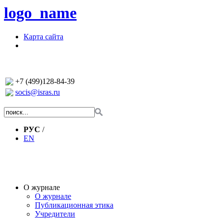
logo_name
Карта сайта
+7 (499)128-84-39
socis@isras.ru
РУС
/
EN
О журнале
О журнале
Публикационная этика
Учредители