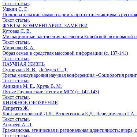
Текст статьи
.
Ушкин С. Г.
Пользовательские комментарии к протестным акциям в русскояз
Текст статьи
.
ФАКТЫ. КОММЕНТАРИИ. ЗАМЕТКИ
Кутовая С. В.
Миграционные настроения населения Еврейской автономной обл
Текст статьи
.
Мищенко В. А.
Образ семьи в средствах массовой информации (с. 137-141)
Текст статьи
.
НАУЧНАЯ ЖИЗНЬ
Сухоруков В. В.
,
Лебедев С. Д.
Третья международня научная конференция «Социология религи
Текст статьи
.
Аникина М. Е.
,
Хруль В. М.
Пятые Грушинские чтения в МГУ (с. 142-143)
Текст статьи
.
КНИЖНОЕ ОБОЗРЕНИЕ
Депретто Ж.
Константиновский Д.Л., Вознесенская Е.Д., Чередниченко Г.А. 
Текст статьи
.
Андреев А. Л.
Гражданская, этническая и региональная идентичность: вчера, се
Текст статьи
.