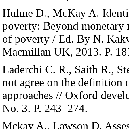
Hulme D., McKay A. Identi
poverty: Beyond monetary 
of poverty / Ed. By N. Kakw
Macmillan UK, 2013. P. 18
Laderchi C. R., Saith R., St
not agree on the definition
approaches // Oxford develo
No. 3. P. 243–274.
Mckay A., Lawson D. Assess