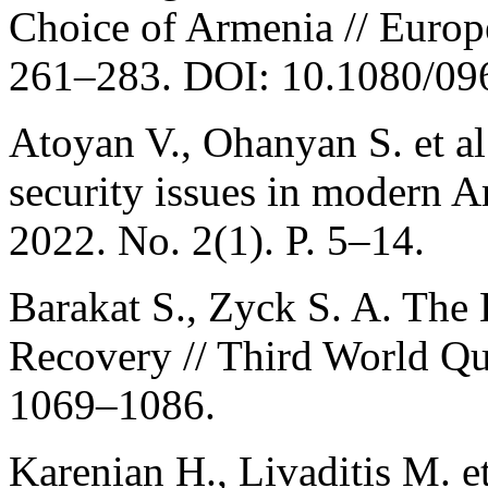
Choice of Armenia // Europe
261–283. DOI: 10.1080/0
Atoyan V., Ohanyan S. et al.
security issues in modern 
2022. No. 2(1). P. 5–14.
Barakat S., Zyck S. A. The 
Recovery // Third World Qua
1069–1086.
Karenian H., Livaditis M. e