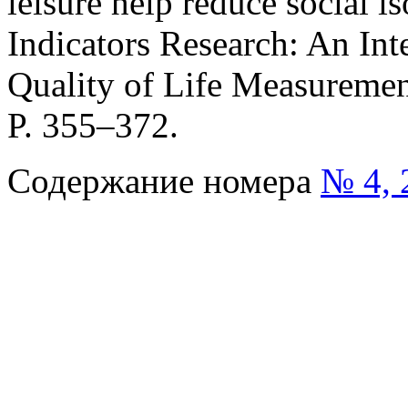
leisure help reduce social is
Indicators Research: An Inte
Quality of Life Measurement
P. 355–372.
Содержание номера
№ 4, 