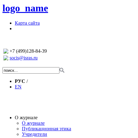
logo_name
Карта сайта
+7 (499)128-84-39
socis@isras.ru
РУС
/
EN
О журнале
О журнале
Публикационная этика
Учредители