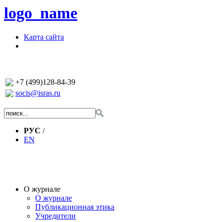
logo_name
Карта сайта
+7 (499)128-84-39
socis@isras.ru
РУС
/
EN
О журнале
О журнале
Публикационная этика
Учредители