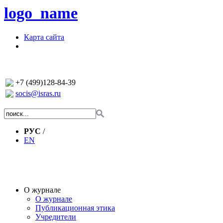
logo_name
Карта сайта
+7 (499)128-84-39
socis@isras.ru
РУС
/
EN
О журнале
О журнале
Публикационная этика
Учредители