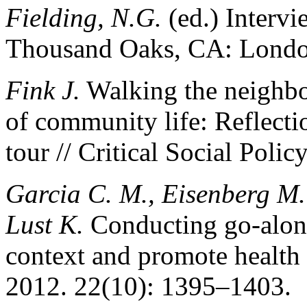
Fielding, N.G.
(ed.) Intervi
Thousand Oaks, CA: Londo
Fink J.
Walking the neighbor
of community life: Reflect
tour // Critical Social Poli
Garcia C. M., Eisenberg M. 
Lust K.
Conducting go-along
context and promote health 
2012. 22(10): 1395–1403.