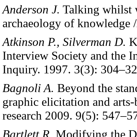
Anderson J.
Talking whilst 
archaeology of knowledge /
Atkinson P., Silverman D.
Ku
Interview Society and the In
Inquiry. 1997. 3(3): 304–32
Bagnoli A.
Beyond the stand
graphic elicitation and arts
research 2009. 9(5): 547–5
Bartlett R.
Modifying the Di