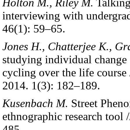
Holton M., Riley M.
Talking
interviewing with undergra
46(1): 59–65.
Jones H., Chatterjee K., Gr
studying individual change 
cycling over the life course
2014. 1(3): 182–189.
Kusenbach M.
Street Pheno
ethnographic research tool 
485.