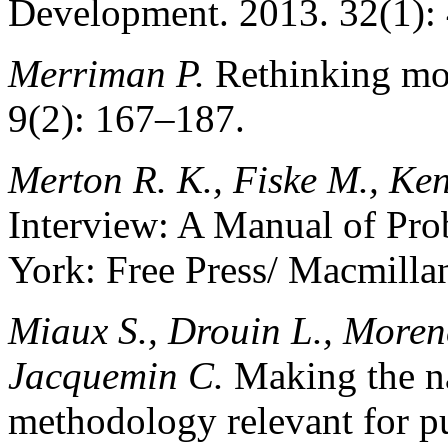
Development. 2013. 32(1):
Merriman P.
Rethinking mob
9(2): 167–187.
Merton R. K., Fiske M., Ken
Interview: A Manual of Pr
York: Free Press/ Macmilla
Miaux S., Drouin L., Morenc
Jacquemin C.
Making the na
methodology relevant for pu