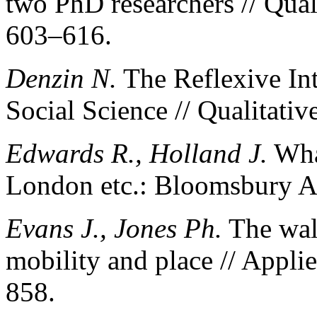
two PhD researchers // Qual
603–616.
Denzin N.
The Reflexive In
Social Science // Qualitati
Edwards R., Holland J.
What
London etc.: Bloomsbury A
Evans J., Jones Ph.
The wal
mobility and place // Appli
858.