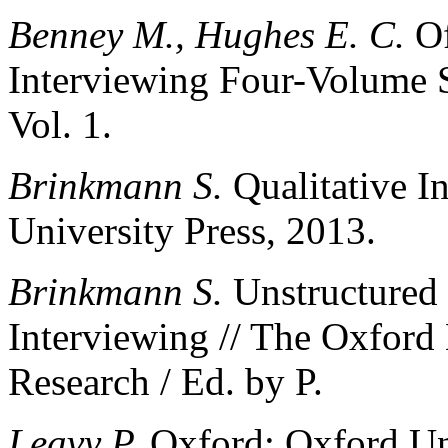
Benney M., Hughes E. С.
Of
Interviewing Four-Volume S
Vol. 1.
Brinkmann S.
Qualitative I
University Press, 2013.
Brinkmann S.
Unstructured 
Interviewing // The Oxford
Research / Ed. by P.
Leavy P.
Oxford: Oxford Uni