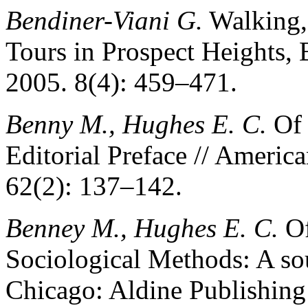
Bendiner-Viani G.
Walking,
Tours in Prospect Heights, 
2005. 8(4): 459–471.
Benny M., Hughes E. C.
Of 
Editorial Preface // Americ
62(2): 137–142.
Benney M., Hughes E. С.
Of
Sociological Methods: A so
Chicago: Aldine Publishin