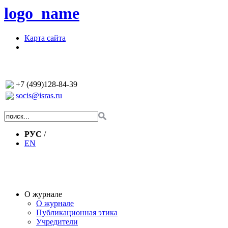
logo_name
Карта сайта
+7 (499)128-84-39
socis@isras.ru
РУС
/
EN
О журнале
О журнале
Публикационная этика
Учредители