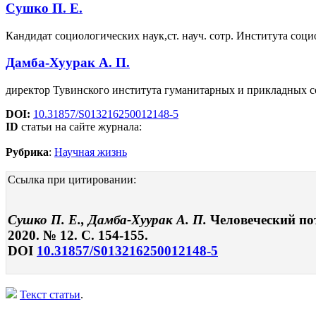
Сушко П. Е.
Кандидат социологических наук,ст. науч. сотр. Института с
Дамба-Хуурак А. П.
директор Тувинского института гуманитарных и прикладных с
DOI:
10.31857/S013216250012148-5
ID
статьи на сайте журнала:
Рубрика
:
Научная жизнь
Ссылка при цитировании:
Сушко П. Е., Дамба-Хуурак А. П.
Человеческий по
2020. № 12. С. 154-155.
DOI
10.31857/S013216250012148-5
Текст статьи
.