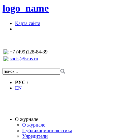
logo_name
Карта сайта
+7 (499)128-84-39
socis@isras.ru
РУС
/
EN
О журнале
О журнале
Публикационная этика
Учредители