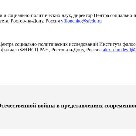
и и социально-политических наук, директор Центра социально
ета, Ростов-на-Дону, Россия
vfilonenko@sfedu.ru
 Центра социально-политических исследований Института фило
о филиала ФНИСЦ РАН, Ростов-на-Дону, Россия.
alex_daredevil@
течественной войны в представлениях современног