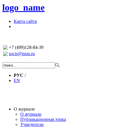
logo_name
Карта сайта
+7 (499)128-84-39
socis@isras.ru
РУС
/
EN
О журнале
О журнале
Публикационная этика
Учредители