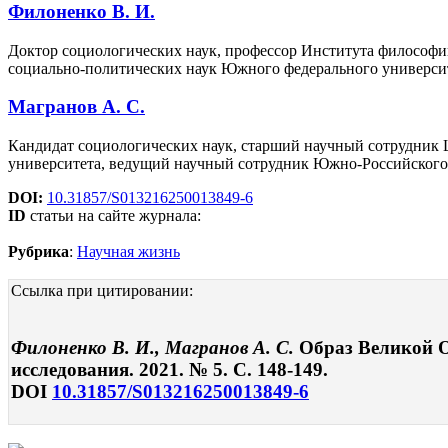
Филоненко В. И.
Доктор социологических наук, профессор Института философи
социально-политических наук Южного федерального университ
Магранов А. С.
Кандидат социологических наук, старший научный сотрудник
университета, ведущий научный сотрудник Южно-Российског
DOI:
10.31857/S013216250013849-6
ID
статьи на сайте журнала:
Рубрика
:
Научная жизнь
Ссылка при цитировании:
Филоненко В. И., Магранов А. С.
Образ Великой О
исследования. 2021. № 5. С. 148-149.
DOI
10.31857/S013216250013849-6