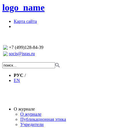
logo_name
Карта сайта
+7 (499)128-84-39
socis@isras.ru
РУС
/
EN
О журнале
О журнале
Публикационная этика
Учредители