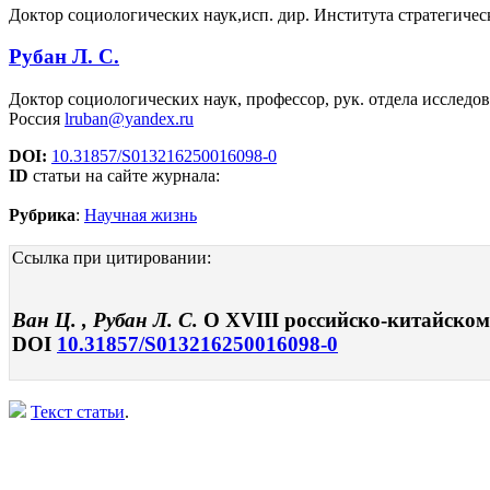
Доктор социологических наук,исп. дир. Института стратегиче
Рубан Л. С.
Доктор социологических наук, профессор, рук. отдела иссле
Россия
lruban@yandex.ru
DOI:
10.31857/S013216250016098-0
ID
статьи на сайте журнала:
Рубрика
:
Научная жизнь
Ссылка при цитировании:
Ван Ц. , Рубан Л. С.
О XVIII российско-китайском 
DOI
10.31857/S013216250016098-0
Текст статьи
.