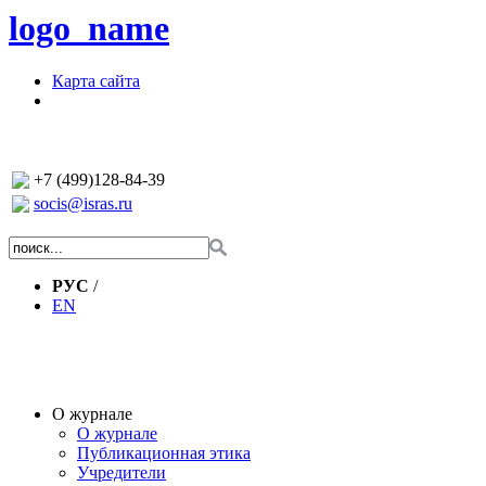
logo_name
Карта сайта
+7 (499)128-84-39
socis@isras.ru
РУС
/
EN
О журнале
О журнале
Публикационная этика
Учредители