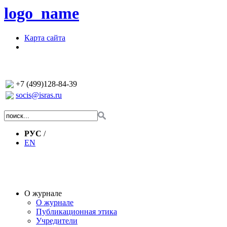
logo_name
Карта сайта
+7 (499)128-84-39
socis@isras.ru
РУС
/
EN
О журнале
О журнале
Публикационная этика
Учредители