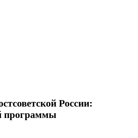
стсоветской России:
ой программы