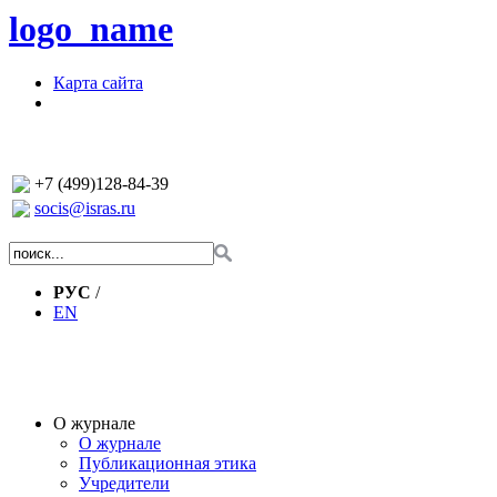
logo_name
Карта сайта
+7 (499)128-84-39
socis@isras.ru
РУС
/
EN
О журнале
О журнале
Публикационная этика
Учредители