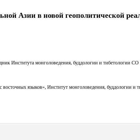
ной Азии в новой геополитической реа
удник Института монголоведения, буддологии и тибетологии СО
дов с восточных языков», Институт монголоведения, буддологии и