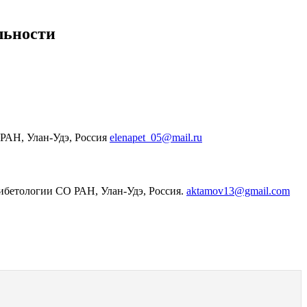
льности
 РАН, Улан-Удэ, Россия
elenapet_05@mail.ru
 тибетологии СО РАН, Улан-Удэ, Россия.
aktamov13@gmail.com