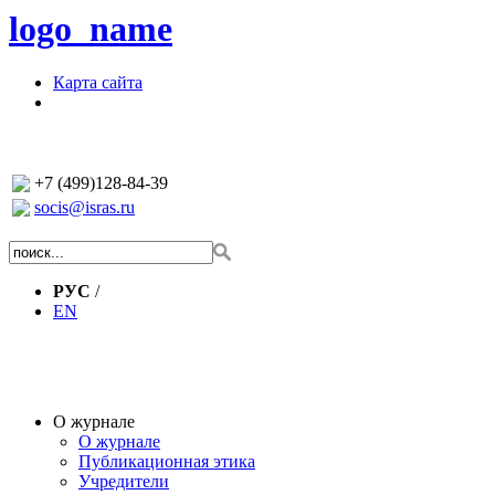
logo_name
Карта сайта
+7 (499)128-84-39
socis@isras.ru
РУС
/
EN
О журнале
О журнале
Публикационная этика
Учредители