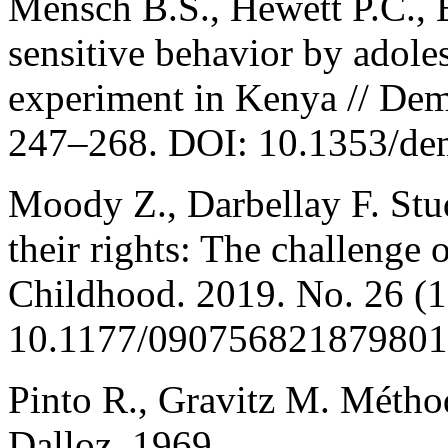
Mensch B.S., Hewett P.C., E
sensitive behavior by adole
experiment in Kenya // Dem
247–268. DOI: 10.1353/de
Moody Z., Darbellay F. Stu
their rights: The challenge o
Childhood. 2019. No. 26 (1
10.1177/090756821879801
Pinto R., Gravitz M. Méthod
Dalloz, 1969.