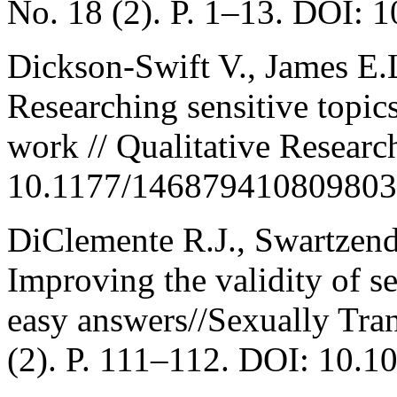
No. 18 (2). P. 1–13. DOI:
Dickson-Swift V., James E.
Researching sensitive topics
work // Qualitative Researc
10.1177/146879410809803
DiClemente R.J., Swartzend
Improving the validity of s
easy answers//Sexually Tra
(2). P. 111–112. DOI: 10