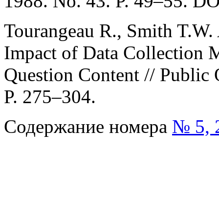
1988. No. 43. P. 49–55. D
Tourangeau R., Smith T.W. 
Impact of Data Collection 
Question Content // Public 
P. 275–304.
Содержание номера
№ 5, 