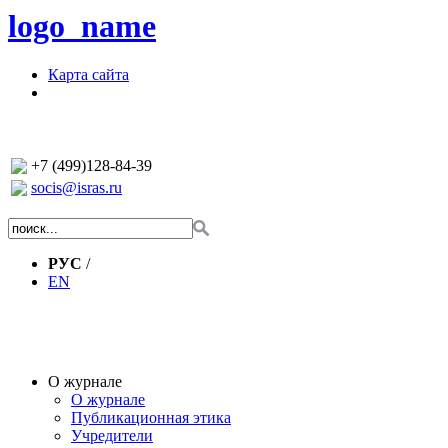
logo_name
Карта сайта
+7 (499)128-84-39
socis@isras.ru
РУС
/
EN
О журнале
О журнале
Публикационная этика
Учредители