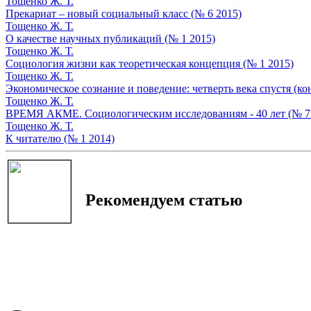
Тощенко Ж. Т.
Прекариат – новый социальный класс (№ 6 2015)
Тощенко Ж. Т.
О качестве научных публикаций (№ 1 2015)
Тощенко Ж. Т.
Социология жизни как теоретическая концепция (№ 1 2015)
Тощенко Ж. Т.
Экономическое сознание и поведение: четверть века спустя (коне
Тощенко Ж. Т.
ВРЕМЯ АКМЕ. Социологическим исследованиям - 40 лет (№ 7
Тощенко Ж. Т.
К читателю (№ 1 2014)
Рекомендуем статью