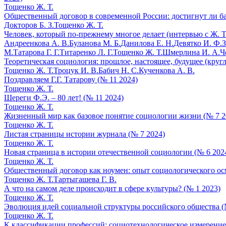
Тощенко Ж. Т.
Общественный договор в современной России: достигнут ли ба
Докторов Б. З.
Тощенко Ж. Т.
Человек, который по-прежнему многое делает (интервью с Ж. Т
Андреенкова А. В.
Буланова М. Б.
Данилова Е. Н.
Девятко И. Ф.
З
М.
Татарова Г. Г.
Титаренко Л. Г.
Тощенко Ж. Т.
Шмерлина И. А.
Ч
Теоретическая социология: прошлое, настоящее, будущее (кругл
Тощенко Ж. Т.
Троцук И. В.
Бабич Н. С.
Кученкова А. В.
Поздравляем Г.Г. Татарову (№ 11 2024)
Тощенко Ж. Т.
Шереги Ф.Э. – 80 лет! (№ 11 2024)
Тощенко Ж. Т.
Жизненный мир как базовое понятие социологии жизни (№ 7 2
Тощенко Ж. Т.
Листая страницы истории журнала (№ 7 2024)
Тощенко Ж. Т.
Новая страница в истории отечественной социологии (№ 6 202
Тощенко Ж. Т.
Общественный договор как ноумен: опыт социологического ос
Тощенко Ж. Т.
Тартыгашева Г. В.
А что на самом деле происходит в сфере культуры? (№ 1 2023)
Тощенко Ж. Т.
Эволюция идей социальной структуры российского общества (
Тощенко Ж. Т.
К классификации профессий: социотехнологическое измерение 