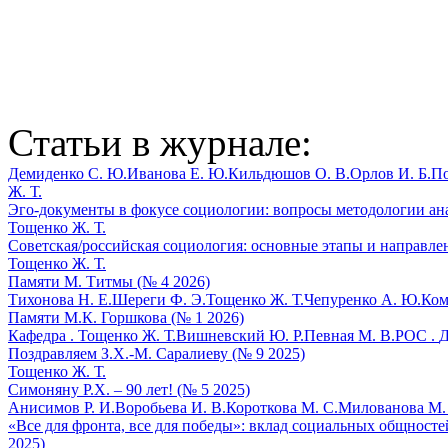
Статьи в журнале:
Демиденко С. Ю.
Иванова Е. Ю.
Кильдюшов О. В.
Орлов И. Б.
По
Ж. Т.
Эго-документы в фокусе социологии: вопросы методологии ана
Тощенко Ж. Т.
Советская/российская социология: основные этапы и направлен
Тощенко Ж. Т.
Памяти М. Титмы (№ 4 2026)
Тихонова Н. Е.
Шереги Ф. Э.
Тощенко Ж. Т.
Чепуренко А. Ю.
Ком
Памяти М.К. Горшкова (№ 1 2026)
Кафедра .
Тощенко Ж. Т.
Вишневский Ю. Р.
Певная М. В.
РОС .
Д
Поздравляем З.Х.-М. Саралиеву (№ 9 2025)
Тощенко Ж. Т.
Симоняну Р.Х. – 90 лет! (№ 5 2025)
Анисимов Р. И.
Воробьева И. В.
Короткова М. С.
Милованова М.
«Все для фронта, все для победы»: вклад социальных общносте
2025)