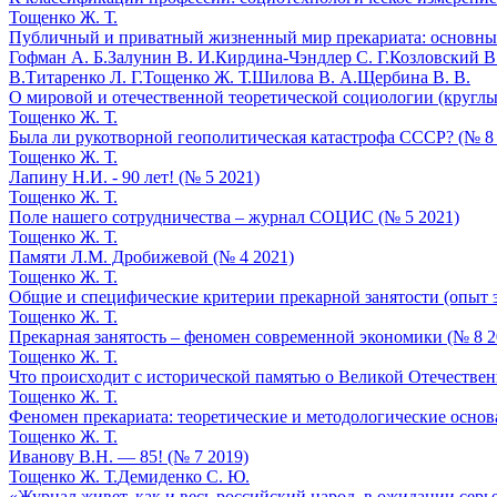
Тощенко Ж. Т.
Публичный и приватный жизненный мир прекариата: основные
Гофман А. Б.
Залунин В. И.
Кирдина-Чэндлер С. Г.
Козловский В.
В.
Титаренко Л. Г.
Тощенко Ж. Т.
Шилова В. А.
Щербина В. В.
О мировой и отечественной теоретической социологии (круглый
Тощенко Ж. Т.
Была ли рукотворной геополитическая катастрофа СССР? (№ 8
Тощенко Ж. Т.
Лапину Н.И. - 90 лет! (№ 5 2021)
Тощенко Ж. Т.
Поле нашего сотрудничества – журнал СОЦИС (№ 5 2021)
Тощенко Ж. Т.
Памяти Л.М. Дробижевой (№ 4 2021)
Тощенко Ж. Т.
Общие и специфические критерии прекарной занятости (опыт э
Тощенко Ж. Т.
Прекарная занятость – феномен современной экономики (№ 8 2
Тощенко Ж. Т.
Что происходит с исторической памятью о Великой Отечествен
Тощенко Ж. Т.
Феномен прекариата: теоретические и методологические основ
Тощенко Ж. Т.
Иванову В.Н. — 85! (№ 7 2019)
Тощенко Ж. Т.
Демиденко С. Ю.
«Журнал живет, как и весь российский народ, в ожидании серье