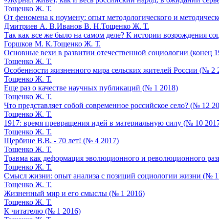
Тощенко Ж. Т.
От феномена к ноумену: опыт методологического и методическ
Дмитриев А. В.
Иванов В. Н.
Тощенко Ж. Т.
Так как все же было на самом деле? К истории возрождения с
Горшков М. К.
Тощенко Ж. Т.
Основные вехи в развитии отечественной социологии (конец 195
Тощенко Ж. Т.
Особенности жизненного мира сельских жителей России (№ 2 
Тощенко Ж. Т.
Еще раз о качестве научных публикаций (№ 1 2018)
Тощенко Ж. Т.
Что представляет собой современное российское село? (№ 12 20
Тощенко Ж. Т.
1917: время превращения идей в материальную силу (№ 10 201
Тощенко Ж. Т.
Щербине В.В. - 70 лет! (№ 4 2017)
Тощенко Ж. Т.
Травма как деформация эволюционного и революционного разв
Тощенко Ж. Т.
Смысл жизни: опыт анализа с позиций социологии жизни (№ 1
Тощенко Ж. Т.
Жизненный мир и его смыслы (№ 1 2016)
Тощенко Ж. Т.
К читателю (№ 1 2016)