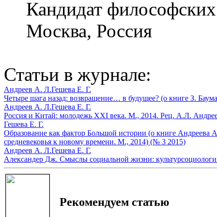
Кандидат философских
Москва, Россия
Статьи в журнале:
Андреев А. Л.
Гешева Е. Г.
Четыре шага назад: возвращение… в будущее? (о книге З. Баума
Андреев А. Л.
Гешева Е. Г.
Россия и Китай: молодежь XXI века. М., 2014. Рец. А.Л. Андрее
Гешева Е. Г.
Образование как фактор Большой истории (о книге Андреева А
средневековья к новому времени. М., 2014) (№ 3 2015)
Андреев А. Л.
Гешева Е. Г.
Александер Дж. Смыслы социальной жизни: культурсоциология. 
Рекомендуем статью