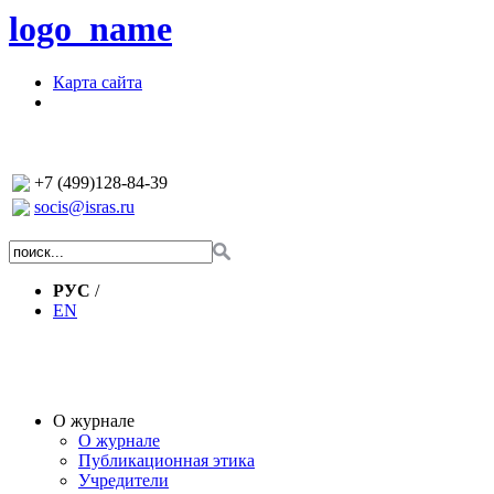
logo_name
Карта сайта
+7 (499)128-84-39
socis@isras.ru
РУС
/
EN
О журнале
О журнале
Публикационная этика
Учредители