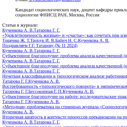
Кандидат социологических наук, доцент кафедры прикл
социологии ФНИСЦ РАН, Москва, Россия
Статьи в журнале:
Кученкова А. В.
Татарова Г. Г.
«Удовлетворенность жизнью» и «счастье»: как сочетать при из
Тощенко Ж. Т.
Троцук И. В.
Бабич Н. С.
Кученкова А. В.
Поздравляем Г.Г. Татарову (№ 11 2024)
Кученкова А. В.
Татарова Г. Г.
Субъективное благополучие: проблема анализа качественной (н
Кученкова А. В.
Татарова Г. Г.
Субъективное благополучие: проблема анализа качественной (н
Кученкова А. В.
Татарова Г. Г.
Нечеткие классификации в типологическом анализе работников
Татарова Г. Г.
Кученкова А. В.
Востребованность «типологического поворота» в эмпирическо
Татарова Г. Г.
Бессокирная Г. П.
Кученкова А. В.
Субъективное благополучие на работе: исследовательские пра
Татарова Г. Г.
Кученкова А. В.
«Методная» проблематика на страницах журнала «Социологиче
Кученкова А. В.
Вторичная занятость в контексте процессов прекаризации на р
Кученкова А. В.
Татарова Г. Г.