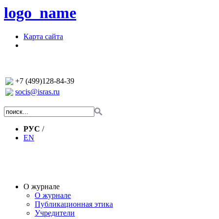
logo_name
Карта сайта
+7 (499)128-84-39
socis@isras.ru
РУС
/
EN
О журнале
О журнале
Публикационная этика
Учредители