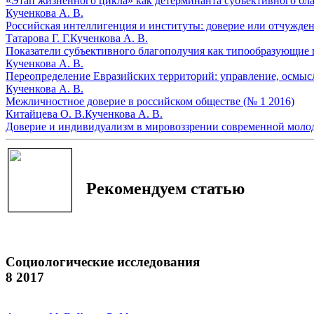
«Этап жизненного цикла» как детерминанта субъективного бла
Кученкова А. В.
Российская интеллигенция и институты: доверие или отчужден
Татарова Г. Г.
Кученкова А. В.
Показатели субъективного благополучия как типообразующие 
Кученкова А. В.
Переопределение Евразийских территорий: управление, осмысл
Кученкова А. В.
Межличностное доверие в российском обществе (№ 1 2016)
Китайцева О. В.
Кученкова А. В.
Доверие и индивидуализм в мировоззрении современной молод
Рекомендуем статью
Социологические исследования
8 2017