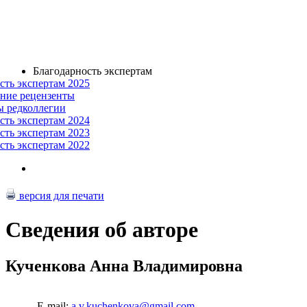
Благодарность экспертам
сть экспертам 2025
ние рецензенты
ы редколлегии
сть экспертам 2024
сть экспертам 2023
сть экспертам 2022
версия для печати
Сведения об авторе
Кученкова Анна Владимировна
E-mail:
a.v.kuchenkova@gmail.com