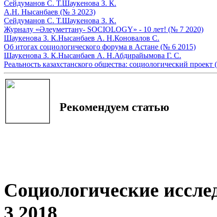
Сейдуманов С. Т.
Шаукенова З. К.
А.Н. Нысанбаев (№ 3 2023)
Сейдуманов С. Т.
Шаукенова З. К.
Журналу «Әлеуметтану- SOCIOLOGY» - 10 лет! (№ 7 2020)
Шаукенова З. К.
Нысанбаев А. Н.
Коновалов С.
Об итогах социологического форума в Астане (№ 6 2015)
Шаукенова З. К.
Нысанбаев А. Н.
Абдирайымова Г. С.
Реальность казахстанского общества: социологический проект 
Рекомендуем статью
Социологические иссле
3 2018