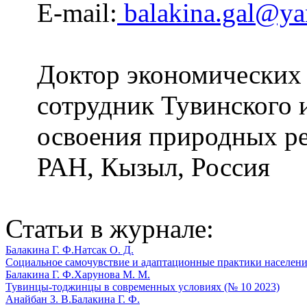
E-mail:
balakina.gal@ya
Доктор экономических 
сотрудник Тувинского 
освоения природных ре
РАН, Кызыл, Россия
Статьи в журнале:
Балакина Г. Ф.
Натсак О. Д.
Социальное самочувствие и адаптационные практики населени
Балакина Г. Ф.
Харунова М. М.
Тувинцы-тоджинцы в современных условиях (№ 10 2023)
Анайбан З. В.
Балакина Г. Ф.