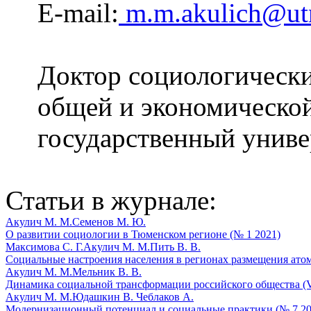
E-mail:
m.m.akulich@ut
Доктор социологически
общей и экономическо
государственный униве
Статьи в журнале:
Акулич М. М.
Семенов М. Ю.
О развитии социологии в Тюменском регионе (№ 1 2021)
Максимова С. Г.
Акулич М. М.
Пить В. В.
Социальные настроения населения в регионах размещения ато
Акулич М. М.
Мельник В. В.
Динамика социальной трансформации российского общества (
Акулич М. М.
Юдашкин В.
Чеблаков А.
Модернизационный потенциал и социальные практики (№ 7 20