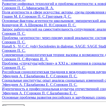
Развитие цифровых технологий и проблема агентности: к новой
Сорокин П. С.
Афанасьева И. А.
Поля агентности в сфере искусства: акторы, среды проявления
Гошин М. Е.
Сорокин П. С.
Григорьев Д. С.
Основные факторы агентности школьников: эмпирический анал
Коршунов И. А.
Ширкова Н. Н.
Сорокин П. С.
Запрос работодателей на самостоятельность сотрудников: анал
Сорокин П. С.
Проблема «агентности» через призму новой реальности: состоя
Сорокин П. С.
Hanafi S., Yi C.C. (eds) Sociologies in dialogue. SAGE: SAGE Stud
Сорокин П. С.
Современная социологическая теория: вызовы и возможности д
Сорокин П. С.
Фрумин И. Д.
Проблема «структура/действие» в XXI в.: изменения в социаль
Сорокин П. С.
Российская социологическая традиция в международном научно
Эфендиев А. Г.
Балабанова Е. С.
Сорокин П. С.
Социальные институты: опыт анализа социальных изменений се
Эфендиев А. Г.
Балабанова Е. С.
Сорокин П. С.
Идентичность и профессиональная культура отечественной соц
Эфендиев А. Г.
Сорокин П. С.
Балабанова Е. С.
Основные проблемы развития российских и зарубежных социо