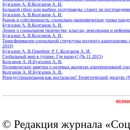
Бузгалин А. В.
Колганов А. И.
Большой сброс или выброс полуправды: станет ли постпандеми
Бузгалин А. В.
Колганов А. И.
Рынок и собственность: социально-экономические уроки панде
Бузгалин А. В.
Колганов А. И.
Ленин о социальном творчестве, классах, революции и реформа
Бузгалин А. В.
Колганов А. И.
Трансформации социальной структуры позднего капитализма: о
2019)
Бузгалин А. В.
Гринберг Р. С.
Колганов А. И.
Глобальный мир в тупике. Где выход? (№ 11 2015)
Колганов А. И.
Бузгалин А. В.
Полемические заметки о целевых акцентах альтернативной соц
Колганов А. И.
Бузгалин А. В.
Реиндустриализация как ностальгия? Теоретический дискурс (
полна
© Редакция журнала «Соц