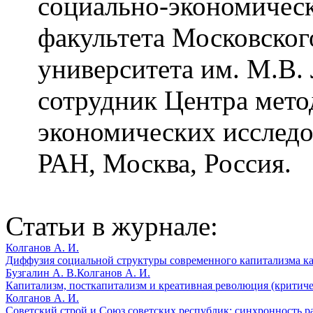
социально-­экономичес
факультета Московског
университета им. М.В.
сотрудник Центра мето
экономических исследо
РАН, Москва, Россия.
Статьи в журнале:
Колганов А. И.
Диффузия социальной структуры современного капитализма ка
Бузгалин А. В.
Колганов А. И.
Капитализм, посткапитализм и креативная революция (критиче
Колганов А. И.
Советский строй и Союз советских республик: синхронность ра