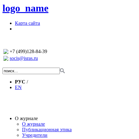
logo_name
Карта сайта
+7 (499)128-84-39
socis@isras.ru
РУС
/
EN
О журнале
О журнале
Публикационная этика
Учредители