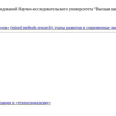
едований Научно-исследовательского университета “Высшая шк
ов» (mixed methods research): этапы развития и современные ди
изации и «техносоциализму»